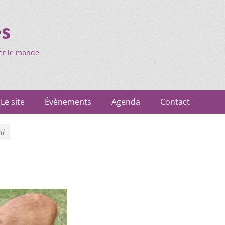
es
er le monde
Le site
Évènements
Agenda
Contact
il