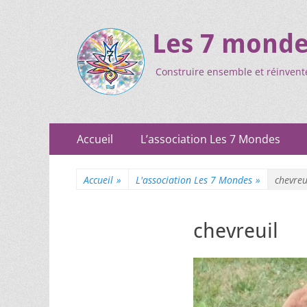
Les 7 mond
Construire ensemble et réinvent
Accueil
L’association Les 7 Mondes
Accueil
»
L'association Les 7 Mondes
»
chevreu
chevreuil