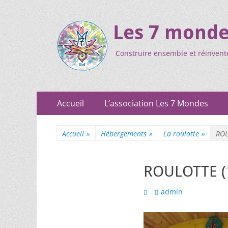
Les 7 mond
Construire ensemble et réinvent
Accueil
L’association Les 7 Mondes
Accueil
»
Hébergements
»
La roulotte
»
ROU
ROULOTTE (
admin