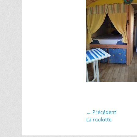
← Précédent
La roulotte