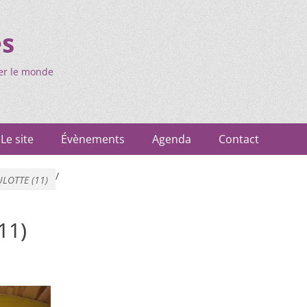
es
er le monde
Le site
Évènements
Agenda
Contact
/
LOTTE (11)
11)