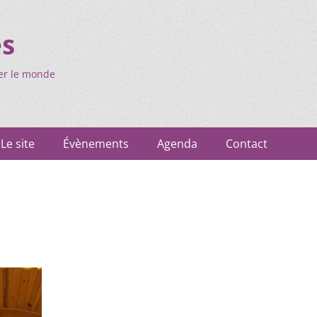
es
er le monde
Le site
Évènements
Agenda
Contact