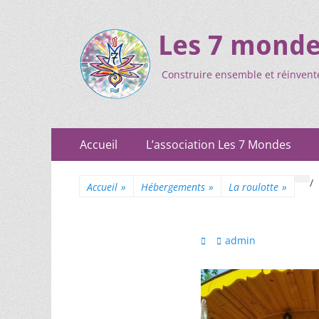
Les 7 mond
Construire ensemble et réinvent
Accueil
L’association Les 7 Mondes
/
Accueil
»
Hébergements
»
La roulotte
»
admin