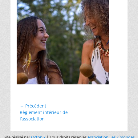
← Précédent
Règlement intérieur de
l’association
Site réalisé par
Octopik
| Tous droits réservés
Association Les 7 mondes