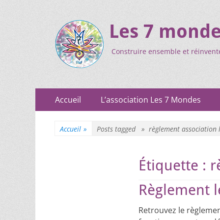
Les 7 mond
Construire ensemble et réinvent
Accueil
L’association Les 7 Mondes
Accueil
»
Posts tagged »
règlement association 
Étiquette :
r
Règlement 
Retrouvez le règlement